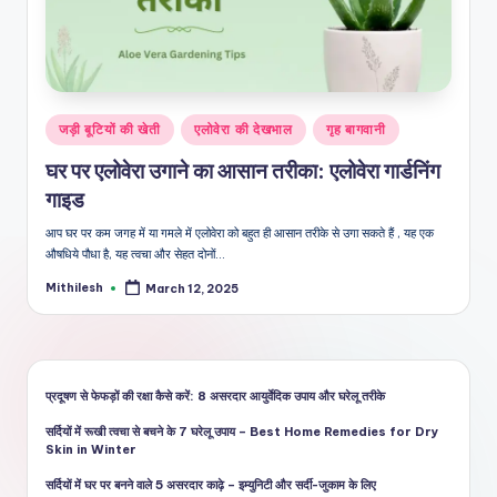
शै
ली
का
भरो
Posted
जड़ी बूटियों की खेती
एलोवेरा की देखभाल
गृह बागवानी
सेमं
in
घर पर एलोवेरा उगाने का आसान तरीका: एलोवेरा गार्डनिंग
द
गाइड
स्रो
आप घर पर कम जगह में या गमले में एलोवेरा को बहुत ही आसान तरीके से उगा सकते हैं , यह एक
त
औषधिये पौधा है, यह त्वचा और सेहत दोनों…
Mithilesh
March 12, 2025
Posted
by
प्रदूषण से फेफड़ों की रक्षा कैसे करें: 8 असरदार आयुर्वेदिक उपाय और घरेलू तरीके
सर्दियों में रूखी त्वचा से बचने के 7 घरेलू उपाय – Best Home Remedies for Dry
Skin in Winter
सर्दियों में घर पर बनने वाले 5 असरदार काढ़े – इम्युनिटी और सर्दी-जुकाम के लिए