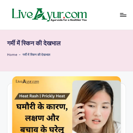
Skip
to
content
Li
हेल्थ,
योग
ve
और
गर्मी में स्किन की देखभाल
आयुर्वेद
Ay
के
ur
सरल
Home
-
गर्मी में स्किन की देखभाल
उपाय
–
आ
युर्वे
दि
क
जी
वन