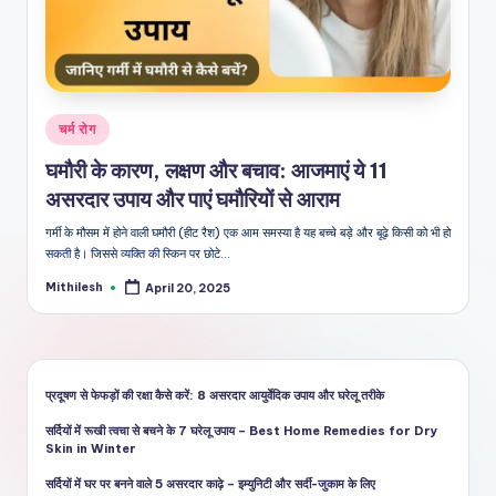
शै
ली
का
भरो
Posted
चर्म रोग
सेमं
in
घमौरी के कारण, लक्षण और बचाव: आजमाएं ये 11
द
असरदार उपाय और पाएं घमौरियों से आराम
स्रो
गर्मी के मौसम में होने वाली घमौरी (हीट रैश) एक आम समस्या है यह बच्चे बड़े और बूढ़े किसी को भी हो
त
सकती है। जिससे व्यक्ति की स्किन पर छोटे…
Mithilesh
April 20, 2025
Posted
by
प्रदूषण से फेफड़ों की रक्षा कैसे करें: 8 असरदार आयुर्वेदिक उपाय और घरेलू तरीके
सर्दियों में रूखी त्वचा से बचने के 7 घरेलू उपाय – Best Home Remedies for Dry
Skin in Winter
सर्दियों में घर पर बनने वाले 5 असरदार काढ़े – इम्युनिटी और सर्दी-जुकाम के लिए