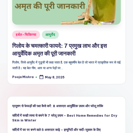
शै
ली
का
भरो
Posted
हर्बल-चिकित्सा
आयुर्वेद
सेमं
in
गिलोय के चमत्कारी फायदे: 7 प्रमुख लाभ और इस
द
आयुर्वेदिक अमृत की पूरी जानकारी
स्रो
गिलोय, जिसे आयुर्वेद में गुडूची भी कहा जाता है, एक बहुवर्षीय बेल है जो भारत में प्राकृतिक रूप से पाई
त
जाती है। यह बेल नीम, आम या अन्य पेड़ों पर…
Pooja Mishra
May 8, 2025
Posted
by
प्रदूषण से फेफड़ों की रक्षा कैसे करें: 8 असरदार आयुर्वेदिक उपाय और घरेलू तरीके
सर्दियों में रूखी त्वचा से बचने के 7 घरेलू उपाय – Best Home Remedies for Dry
Skin in Winter
सर्दियों में घर पर बनने वाले 5 असरदार काढ़े – इम्युनिटी और सर्दी-जुकाम के लिए