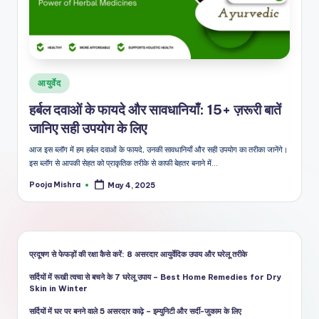
शै
ली
का
भरो
Posted
आयुर्वेद
सेमं
in
हर्बल दवाओं के फायदे और सावधानियाँ: 15+ ज़रूरी बातें
द
जानिए सही उपयोग के लिए
स्रो
आज इस ब्लॉग में हम हर्बल दवाओं के फायदे, उनकी सावधानियाँ और सही उपयोग का तरीका जानेंगे।
त
इस ब्लॉग से आपकी सेहत को प्राकृतिक तरीके से काफी बेहतर बनाने में…
Pooja Mishra
May 4, 2025
Posted
by
प्रदूषण से फेफड़ों की रक्षा कैसे करें: 8 असरदार आयुर्वेदिक उपाय और घरेलू तरीके
सर्दियों में रूखी त्वचा से बचने के 7 घरेलू उपाय – Best Home Remedies for Dry
Skin in Winter
सर्दियों में घर पर बनने वाले 5 असरदार काढ़े – इम्युनिटी और सर्दी-जुकाम के लिए