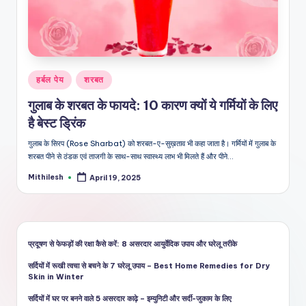
शै
ली
का
भरो
Posted
हर्बल पेय
शरबत
सेमं
in
गुलाब के शरबत के फायदे: 10 कारण क्यों ये गर्मियों के लिए
द
है बेस्ट ड्रिंक
स्रो
गुलाब के सिरप (Rose Sharbat) को शरबत-ए-सुख़ताव भी कहा जाता है। गर्मियों में गुलाब के
त
शरबत पीने से ठंडक एवं ताजगी के साथ-साथ स्वास्थ्य लाभ भी मिलते हैं और पीने…
Mithilesh
April 19, 2025
Posted
by
प्रदूषण से फेफड़ों की रक्षा कैसे करें: 8 असरदार आयुर्वेदिक उपाय और घरेलू तरीके
सर्दियों में रूखी त्वचा से बचने के 7 घरेलू उपाय – Best Home Remedies for Dry
Skin in Winter
सर्दियों में घर पर बनने वाले 5 असरदार काढ़े – इम्युनिटी और सर्दी-जुकाम के लिए