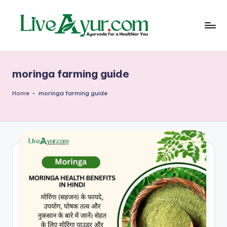
Skip
to
content
Li
हेल्थ,
योग
ve
और
moringa farming guide
आयुर्वेद
Ay
के
ur
सरल
Home
-
moringa farming guide
उपाय
–
आ
युर्वे
दि
क
जी
वन