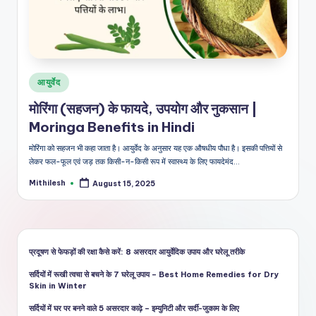
शै
ली
का
भरो
Posted
आयुर्वेद
सेमं
in
मोरिंगा (सहजन) के फायदे, उपयोग और नुकसान |
द
Moringa Benefits in Hindi
स्रो
मोरिंगा को सहजन भी कहा जाता है। आयुर्वेद के अनुसार यह एक औषधीय पौधा है। इसकी पत्तियों से
त
लेकर फल-फूल एवं जड़ तक किसी-न-किसी रूप में स्वास्थ्य के लिए फायदेमंद…
Mithilesh
August 15, 2025
Posted
by
प्रदूषण से फेफड़ों की रक्षा कैसे करें: 8 असरदार आयुर्वेदिक उपाय और घरेलू तरीके
सर्दियों में रूखी त्वचा से बचने के 7 घरेलू उपाय – Best Home Remedies for Dry
Skin in Winter
सर्दियों में घर पर बनने वाले 5 असरदार काढ़े – इम्युनिटी और सर्दी-जुकाम के लिए