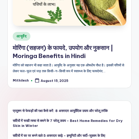
शै
ली
का
भरो
Posted
आयुर्वेद
सेमं
in
मोरिंगा (सहजन) के फायदे, उपयोग और नुकसान |
द
Moringa Benefits in Hindi
स्रो
मोरिंगा को सहजन भी कहा जाता है। आयुर्वेद के अनुसार यह एक औषधीय पौधा है। इसकी पत्तियों से
त
लेकर फल-फूल एवं जड़ तक किसी-न-किसी रूप में स्वास्थ्य के लिए फायदेमंद…
Mithilesh
August 15, 2025
Posted
by
प्रदूषण से फेफड़ों की रक्षा कैसे करें: 8 असरदार आयुर्वेदिक उपाय और घरेलू तरीके
सर्दियों में रूखी त्वचा से बचने के 7 घरेलू उपाय – Best Home Remedies for Dry
Skin in Winter
सर्दियों में घर पर बनने वाले 5 असरदार काढ़े – इम्युनिटी और सर्दी-जुकाम के लिए