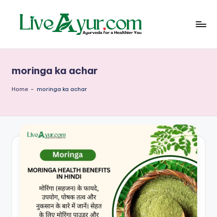
Skip
to
content
Li
हेल्थ,
योग
ve
और
moringa ka achar
आयुर्वेद
Ay
के
ur
सरल
Home
-
moringa ka achar
उपाय
–
आ
युर्वे
दि
क
जी
वन