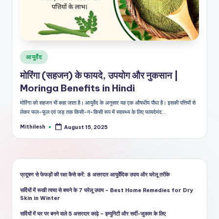
शै
ली
का
भरो
Posted
आयुर्वेद
सेमं
in
मोरिंगा (सहजन) के फायदे, उपयोग और नुकसान |
द
Moringa Benefits in Hindi
स्रो
मोरिंगा को सहजन भी कहा जाता है। आयुर्वेद के अनुसार यह एक औषधीय पौधा है। इसकी पत्तियों से
त
लेकर फल-फूल एवं जड़ तक किसी-न-किसी रूप में स्वास्थ्य के लिए फायदेमंद…
Mithilesh
August 15, 2025
Posted
by
प्रदूषण से फेफड़ों की रक्षा कैसे करें: 8 असरदार आयुर्वेदिक उपाय और घरेलू तरीके
सर्दियों में रूखी त्वचा से बचने के 7 घरेलू उपाय – Best Home Remedies for Dry
Skin in Winter
सर्दियों में घर पर बनने वाले 5 असरदार काढ़े – इम्युनिटी और सर्दी-जुकाम के लिए