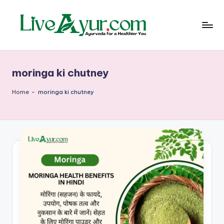
Skip
to
content
Li
हेल्थ,
योग
ve
और
moringa ki chutney
आयुर्वेद
Ay
के
ur
सरल
Home
-
moringa ki chutney
उपाय
–
आ
युर्वे
दि
क
जी
वन