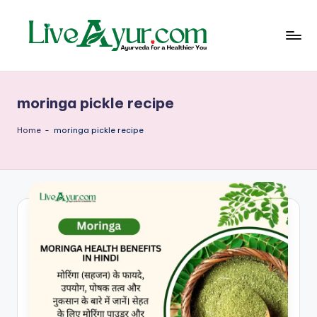
Skip
to
content
Li
हेल्थ,
योग
ve
और
moringa pickle recipe
आयुर्वेद
Ay
के
ur
सरल
Home
-
moringa pickle recipe
उपाय
–
आ
युर्वे
दि
क
जी
वन