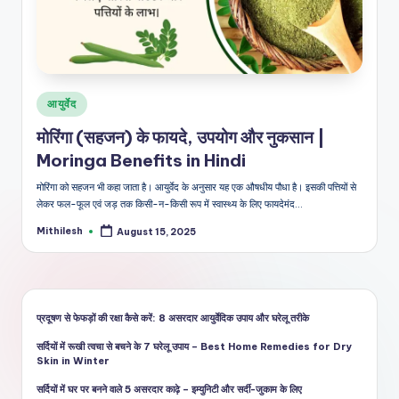
शै
ली
का
भरो
Posted
आयुर्वेद
सेमं
in
मोरिंगा (सहजन) के फायदे, उपयोग और नुकसान |
द
Moringa Benefits in Hindi
स्रो
मोरिंगा को सहजन भी कहा जाता है। आयुर्वेद के अनुसार यह एक औषधीय पौधा है। इसकी पत्तियों से
त
लेकर फल-फूल एवं जड़ तक किसी-न-किसी रूप में स्वास्थ्य के लिए फायदेमंद…
Mithilesh
August 15, 2025
Posted
by
प्रदूषण से फेफड़ों की रक्षा कैसे करें: 8 असरदार आयुर्वेदिक उपाय और घरेलू तरीके
सर्दियों में रूखी त्वचा से बचने के 7 घरेलू उपाय – Best Home Remedies for Dry
Skin in Winter
सर्दियों में घर पर बनने वाले 5 असरदार काढ़े – इम्युनिटी और सर्दी-जुकाम के लिए