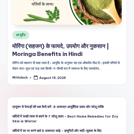
शै
ली
का
भरो
Posted
आयुर्वेद
सेमं
in
मोरिंगा (सहजन) के फायदे, उपयोग और नुकसान |
द
Moringa Benefits in Hindi
स्रो
मोरिंगा को सहजन भी कहा जाता है। आयुर्वेद के अनुसार यह एक औषधीय पौधा है। इसकी पत्तियों से
त
लेकर फल-फूल एवं जड़ तक किसी-न-किसी रूप में स्वास्थ्य के लिए फायदेमंद…
Mithilesh
August 15, 2025
Posted
by
प्रदूषण से फेफड़ों की रक्षा कैसे करें: 8 असरदार आयुर्वेदिक उपाय और घरेलू तरीके
सर्दियों में रूखी त्वचा से बचने के 7 घरेलू उपाय – Best Home Remedies for Dry
Skin in Winter
सर्दियों में घर पर बनने वाले 5 असरदार काढ़े – इम्युनिटी और सर्दी-जुकाम के लिए