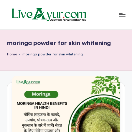
Skip
to
content
Li
हेल्थ,
योग
ve
और
moringa powder for skin whitening
आयुर्वेद
Ay
के
ur
सरल
Home
-
moringa powder for skin whitening
उपाय
–
आ
युर्वे
दि
क
जी
वन