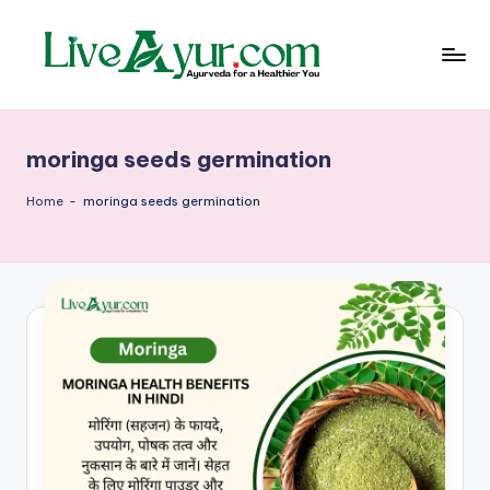
Skip
to
content
Li
हेल्थ,
योग
ve
और
moringa seeds germination
आयुर्वेद
Ay
के
ur
सरल
Home
-
moringa seeds germination
उपाय
–
आ
युर्वे
दि
क
जी
वन