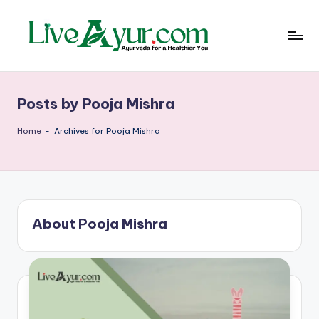
Skip
to
content
Li
हेल्थ,
योग
ve
और
Posts by Pooja Mishra
आयुर्वेद
Ay
के
ur
सरल
Home
-
Archives for Pooja Mishra
उपाय
–
आ
युर्वे
About Pooja Mishra
दि
क
जी
वन