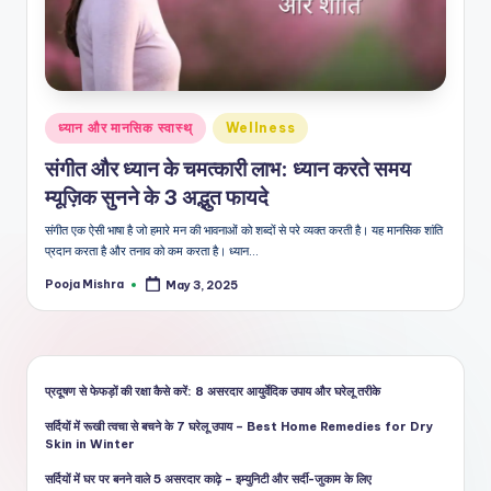
शै
ली
का
भरो
Posted
ध्यान और मानसिक स्वास्थ्
Wellness
सेमं
in
संगीत और ध्यान के चमत्कारी लाभ: ध्यान करते समय
द
म्यूज़िक सुनने के 3 अद्भुत फायदे
स्रो
संगीत एक ऐसी भाषा है जो हमारे मन की भावनाओं को शब्दों से परे व्यक्त करती है। यह मानसिक शांति
त
प्रदान करता है और तनाव को कम करता है। ध्यान…
Pooja Mishra
May 3, 2025
Posted
by
प्रदूषण से फेफड़ों की रक्षा कैसे करें: 8 असरदार आयुर्वेदिक उपाय और घरेलू तरीके
सर्दियों में रूखी त्वचा से बचने के 7 घरेलू उपाय – Best Home Remedies for Dry
Skin in Winter
सर्दियों में घर पर बनने वाले 5 असरदार काढ़े – इम्युनिटी और सर्दी-जुकाम के लिए