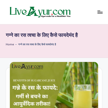
Skip
to
content
Li
हेल्थ,
योग
ve
और
गन्ने का रस त्वचा के लिए कैसे फायदेमंद है
आयुर्वेद
Ay
के
ur
सरल
Home
-
गन्ने का रस त्वचा के लिए कैसे फायदेमंद है
उपाय
–
आ
युर्वे
दि
क
जी
वन