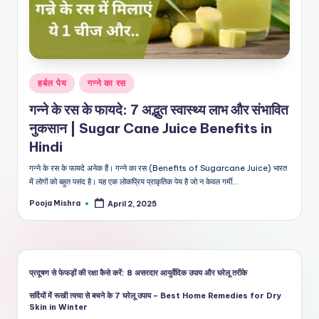
शै
ली
का
भरो
Posted
हर्बल पेय
गन्ने का रस
सेमं
in
गन्ने के रस के फायदे: 7 अद्भुत स्वास्थ्य लाभ और संभावित
द
नुकसान | Sugar Cane Juice Benefits in
स्रो
Hindi
त
गन्ने के रस के फायदे अनेक हैं। गन्ने का रस (Benefits of Sugarcane Juice) भारत
में लोगों को बहुत पसंद है। यह एक लोकप्रिय प्राकृतिक पेय है जो न केवल गर्मी…
Pooja Mishra
April 2, 2025
Posted
by
प्रदूषण से फेफड़ों की रक्षा कैसे करें: 8 असरदार आयुर्वेदिक उपाय और घरेलू तरीके
सर्दियों में रूखी त्वचा से बचने के 7 घरेलू उपाय – Best Home Remedies for Dry
Skin in Winter