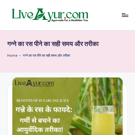
Skip
to
content
Li
हेल्थ,
योग
ve
और
गन्ने का रस पीने का सही समय और तरीका
आयुर्वेद
Ay
के
ur
सरल
Home
-
गन्ने का रस पीने का सही समय और तरीका
उपाय
–
आ
युर्वे
दि
क
जी
वन