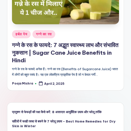
शै
ली
का
भरो
Posted
हर्बल पेय
गन्ने का रस
सेमं
in
गन्ने के रस के फायदे: 7 अद्भुत स्वास्थ्य लाभ और संभावित
द
नुकसान | Sugar Cane Juice Benefits in
स्रो
Hindi
त
गन्ने के रस के फायदे अनेक हैं। गन्ने का रस (Benefits of Sugarcane Juice) भारत
में लोगों को बहुत पसंद है। यह एक लोकप्रिय प्राकृतिक पेय है जो न केवल गर्मी…
Pooja Mishra
April 2, 2025
Posted
by
प्रदूषण से फेफड़ों की रक्षा कैसे करें: 8 असरदार आयुर्वेदिक उपाय और घरेलू तरीके
सर्दियों में रूखी त्वचा से बचने के 7 घरेलू उपाय – Best Home Remedies for Dry
Skin in Winter