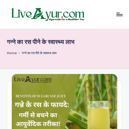
Skip
to
content
Li
हेल्थ,
योग
ve
और
गन्ने का रस पीने के स्वास्थ्य लाभ
आयुर्वेद
Ay
के
ur
सरल
Home
-
गन्ने का रस पीने के स्वास्थ्य लाभ
उपाय
–
आ
युर्वे
दि
क
जी
वन