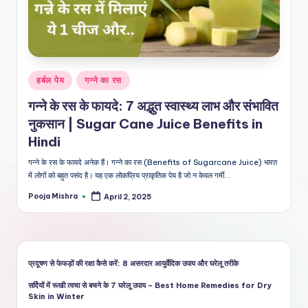
शै
ली
का
भरो
Posted
हर्बल पेय
गन्ने का रस
सेमं
in
गन्ने के रस के फायदे: 7 अद्भुत स्वास्थ्य लाभ और संभावित
द
नुकसान | Sugar Cane Juice Benefits in
स्रो
Hindi
त
गन्ने के रस के फायदे अनेक हैं। गन्ने का रस (Benefits of Sugarcane Juice) भारत
में लोगों को बहुत पसंद है। यह एक लोकप्रिय प्राकृतिक पेय है जो न केवल गर्मी…
Pooja Mishra
April 2, 2025
Posted
by
प्रदूषण से फेफड़ों की रक्षा कैसे करें: 8 असरदार आयुर्वेदिक उपाय और घरेलू तरीके
सर्दियों में रूखी त्वचा से बचने के 7 घरेलू उपाय – Best Home Remedies for Dry
Skin in Winter