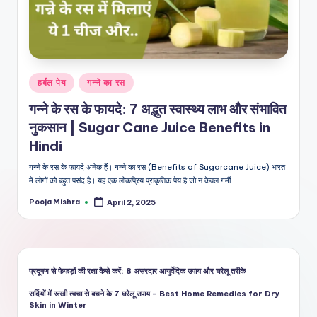
शै
ली
का
भरो
Posted
हर्बल पेय
गन्ने का रस
सेमं
in
गन्ने के रस के फायदे: 7 अद्भुत स्वास्थ्य लाभ और संभावित
द
नुकसान | Sugar Cane Juice Benefits in
स्रो
Hindi
त
गन्ने के रस के फायदे अनेक हैं। गन्ने का रस (Benefits of Sugarcane Juice) भारत
में लोगों को बहुत पसंद है। यह एक लोकप्रिय प्राकृतिक पेय है जो न केवल गर्मी…
Pooja Mishra
April 2, 2025
Posted
by
प्रदूषण से फेफड़ों की रक्षा कैसे करें: 8 असरदार आयुर्वेदिक उपाय और घरेलू तरीके
सर्दियों में रूखी त्वचा से बचने के 7 घरेलू उपाय – Best Home Remedies for Dry
Skin in Winter