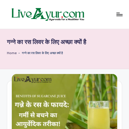
Skip
to
content
Li
हेल्थ,
योग
ve
और
गन्ने का रस लिवर के लिए अच्छा क्यों है
आयुर्वेद
Ay
के
ur
सरल
Home
-
गन्ने का रस लिवर के लिए अच्छा क्यों है
उपाय
–
आ
युर्वे
दि
क
जी
वन