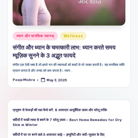
शै
ली
का
भरो
Posted
ध्यान और मानसिक स्वास्थ्
Wellness
सेमं
in
संगीत और ध्यान के चमत्कारी लाभ: ध्यान करते समय
द
म्यूज़िक सुनने के 3 अद्भुत फायदे
स्रो
संगीत एक ऐसी भाषा है जो हमारे मन की भावनाओं को शब्दों से परे व्यक्त करती है। यह मानसिक शांति
त
प्रदान करता है और तनाव को कम करता है। ध्यान…
Pooja Mishra
May 3, 2025
Posted
by
प्रदूषण से फेफड़ों की रक्षा कैसे करें: 8 असरदार आयुर्वेदिक उपाय और घरेलू तरीके
सर्दियों में रूखी त्वचा से बचने के 7 घरेलू उपाय – Best Home Remedies for Dry
Skin in Winter
सर्दियों में घर पर बनने वाले 5 असरदार काढ़े – इम्युनिटी और सर्दी-जुकाम के लिए