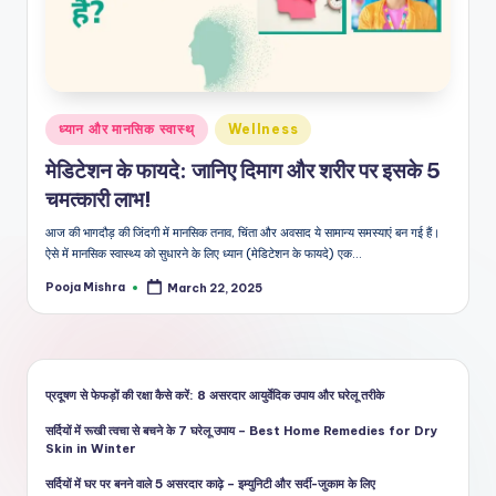
शै
ली
का
भरो
Posted
ध्यान और मानसिक स्वास्थ्
Wellness
सेमं
in
मेडिटेशन के फायदे: जानिए दिमाग और शरीर पर इसके 5
द
चमत्कारी लाभ!
स्रो
आज की भागदौड़ की जिंदगी में मानसिक तनाव, चिंता और अवसाद ये सामान्य समस्याएं बन गई हैं।
त
ऐसे में मानसिक स्वास्थ्य को सुधारने के लिए ध्यान (मेडिटेशन के फायदे) एक…
Pooja Mishra
March 22, 2025
Posted
by
प्रदूषण से फेफड़ों की रक्षा कैसे करें: 8 असरदार आयुर्वेदिक उपाय और घरेलू तरीके
सर्दियों में रूखी त्वचा से बचने के 7 घरेलू उपाय – Best Home Remedies for Dry
Skin in Winter
सर्दियों में घर पर बनने वाले 5 असरदार काढ़े – इम्युनिटी और सर्दी-जुकाम के लिए