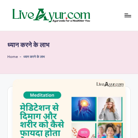
Skip
to
content
Li
हेल्थ,
योग
ve
और
ध्यान करने के लाभ
आयुर्वेद
Ay
के
ur
सरल
Home
-
ध्यान करने के लाभ
उपाय
–
आ
युर्वे
दि
क
जी
वन