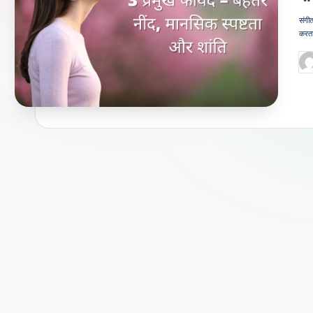
जी
संगीत
करता
वन
Po
शै
by
ली
का
भरो
सेमं
द
स्रो
त