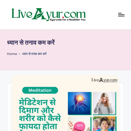
Skip
to
content
Li
हेल्थ,
योग
ve
और
ध्यान से तनाव कम करें
आयुर्वेद
Ay
के
ur
सरल
Home
-
ध्यान से तनाव कम करें
उपाय
–
आ
युर्वे
दि
क
जी
वन