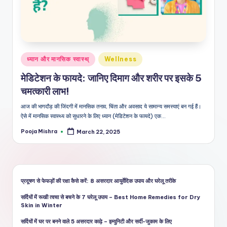
शै
ली
का
भरो
Posted
ध्यान और मानसिक स्वास्थ्
Wellness
सेमं
in
मेडिटेशन के फायदे: जानिए दिमाग और शरीर पर इसके 5
द
चमत्कारी लाभ!
स्रो
आज की भागदौड़ की जिंदगी में मानसिक तनाव, चिंता और अवसाद ये सामान्य समस्याएं बन गई हैं।
त
ऐसे में मानसिक स्वास्थ्य को सुधारने के लिए ध्यान (मेडिटेशन के फायदे) एक…
Pooja Mishra
March 22, 2025
Posted
by
प्रदूषण से फेफड़ों की रक्षा कैसे करें: 8 असरदार आयुर्वेदिक उपाय और घरेलू तरीके
सर्दियों में रूखी त्वचा से बचने के 7 घरेलू उपाय – Best Home Remedies for Dry
Skin in Winter
सर्दियों में घर पर बनने वाले 5 असरदार काढ़े – इम्युनिटी और सर्दी-जुकाम के लिए