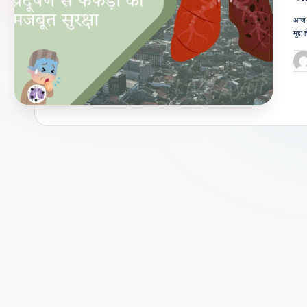
जी
आज के
मुद्द
वन
Po
शै
by
ली
का
भरो
सेमं
द
स्रो
त