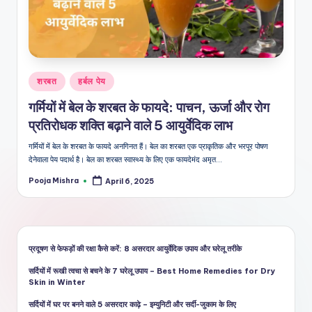
शै
ली
का
भरो
Posted
शरबत
हर्बल पेय
सेमं
in
गर्मियों में बेल के शरबत के फायदे: पाचन, ऊर्जा और रोग
द
प्रतिरोधक शक्ति बढ़ाने वाले 5 आयुर्वेदिक लाभ
स्रो
गर्मियों में बेल के शरबत के फायदे अनगिनत हैं। बेल का शरबत एक प्राकृतिक और भरपूर पोषण
त
देनेवाला पेय पदार्थ है। बेल का शरबत स्वास्थ्य के लिए एक फायदेमंद अमृत…
Pooja Mishra
April 6, 2025
Posted
by
प्रदूषण से फेफड़ों की रक्षा कैसे करें: 8 असरदार आयुर्वेदिक उपाय और घरेलू तरीके
सर्दियों में रूखी त्वचा से बचने के 7 घरेलू उपाय – Best Home Remedies for Dry
Skin in Winter
सर्दियों में घर पर बनने वाले 5 असरदार काढ़े – इम्युनिटी और सर्दी-जुकाम के लिए