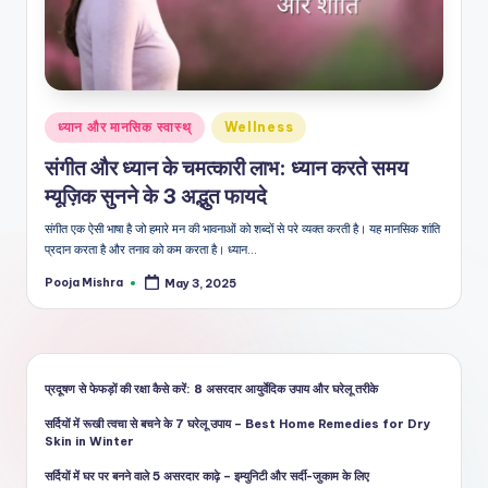
शै
ली
का
भरो
Posted
ध्यान और मानसिक स्वास्थ्
Wellness
सेमं
in
संगीत और ध्यान के चमत्कारी लाभ: ध्यान करते समय
द
म्यूज़िक सुनने के 3 अद्भुत फायदे
स्रो
संगीत एक ऐसी भाषा है जो हमारे मन की भावनाओं को शब्दों से परे व्यक्त करती है। यह मानसिक शांति
त
प्रदान करता है और तनाव को कम करता है। ध्यान…
Pooja Mishra
May 3, 2025
Posted
by
प्रदूषण से फेफड़ों की रक्षा कैसे करें: 8 असरदार आयुर्वेदिक उपाय और घरेलू तरीके
सर्दियों में रूखी त्वचा से बचने के 7 घरेलू उपाय – Best Home Remedies for Dry
Skin in Winter
सर्दियों में घर पर बनने वाले 5 असरदार काढ़े – इम्युनिटी और सर्दी-जुकाम के लिए