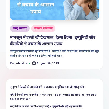
शै
ली
का
भरो
Posted
घरेलू उपचार
सामान्य बीमारियाँ
सेमं
in
मानसून में बच्चों की देखभाल: हेल्थ टिप्स, इम्यूनिटी और
द
बीमारियों से बचाव के आसान उपाय
स्रो
मानसून का मौसम बच्चों को बहुत पसंद होता है। मानसून में बच्चों की देखभाल, इस मौसम में बच्चे खूब
त
खेलते हैं और खूब मस्ती करते हैं। लेकिन, वहीं दूसरी तरफ…
Pooja Mishra
August 28, 2025
Posted
by
प्रदूषण से फेफड़ों की रक्षा कैसे करें: 8 असरदार आयुर्वेदिक उपाय और घरेलू तरीके
सर्दियों में रूखी त्वचा से बचने के 7 घरेलू उपाय – Best Home Remedies for Dry
Skin in Winter
सर्दियों में घर पर बनने वाले 5 असरदार काढ़े – इम्युनिटी और सर्दी-जुकाम के लिए