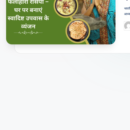
जी
भारती
आध्य
वन
Po
शै
by
ली
का
भरो
सेमं
द
स्रो
त