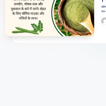
जी
मोरि
फल-फ
वन
Po
शै
by
ली
का
भरो
सेमं
द
स्रो
त