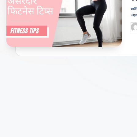
जी
शारीर
संतु
वन
Po
शै
by
ली
का
भरो
सेमं
द
स्रो
त