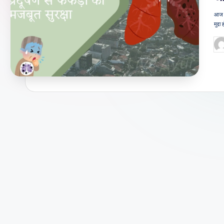
जी
आज के
मुद्द
वन
Po
शै
by
ली
का
भरो
सेमं
द
स्रो
त