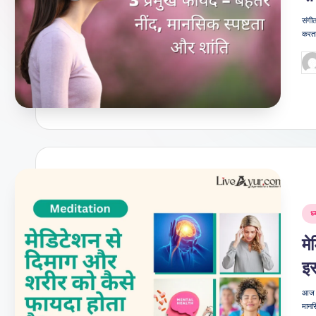
जी
संगीत
करता
वन
Po
शै
by
ली
का
भरो
सेमं
Po
ध
द
in
मे
स्रो
इस
त
आज क
मानस