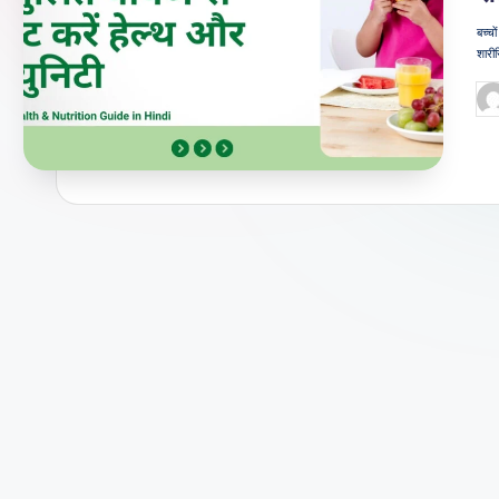
जी
बच्चो
शारी
वन
Po
शै
by
ली
का
भरो
सेमं
द
स्रो
त