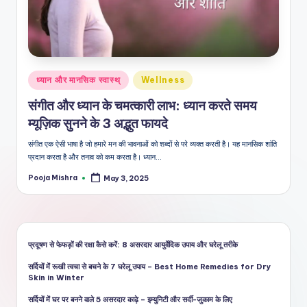
शै
ली
का
भरो
Posted
ध्यान और मानसिक स्वास्थ्
Wellness
सेमं
in
संगीत और ध्यान के चमत्कारी लाभ: ध्यान करते समय
द
म्यूज़िक सुनने के 3 अद्भुत फायदे
स्रो
संगीत एक ऐसी भाषा है जो हमारे मन की भावनाओं को शब्दों से परे व्यक्त करती है। यह मानसिक शांति
त
प्रदान करता है और तनाव को कम करता है। ध्यान…
Pooja Mishra
May 3, 2025
Posted
by
प्रदूषण से फेफड़ों की रक्षा कैसे करें: 8 असरदार आयुर्वेदिक उपाय और घरेलू तरीके
सर्दियों में रूखी त्वचा से बचने के 7 घरेलू उपाय – Best Home Remedies for Dry
Skin in Winter
सर्दियों में घर पर बनने वाले 5 असरदार काढ़े – इम्युनिटी और सर्दी-जुकाम के लिए