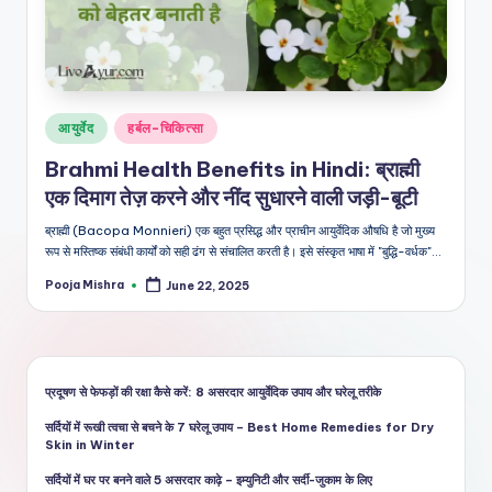
शै
ली
का
भरो
Posted
आयुर्वेद
हर्बल-चिकित्सा
सेमं
in
Brahmi Health Benefits in Hindi: ब्राह्मी
द
एक दिमाग तेज़ करने और नींद सुधारने वाली जड़ी-बूटी
स्रो
ब्राह्मी (Bacopa Monnieri) एक बहुत प्रसिद्ध और प्राचीन आयुर्वेदिक औषधि है जो मुख्य
त
रूप से मस्तिष्क संबंधी कार्यों को सही ढंग से संचालित करती है। इसे संस्कृत भाषा में "बुद्धि-वर्धक"…
Pooja Mishra
June 22, 2025
Posted
by
प्रदूषण से फेफड़ों की रक्षा कैसे करें: 8 असरदार आयुर्वेदिक उपाय और घरेलू तरीके
सर्दियों में रूखी त्वचा से बचने के 7 घरेलू उपाय – Best Home Remedies for Dry
Skin in Winter
सर्दियों में घर पर बनने वाले 5 असरदार काढ़े – इम्युनिटी और सर्दी-जुकाम के लिए