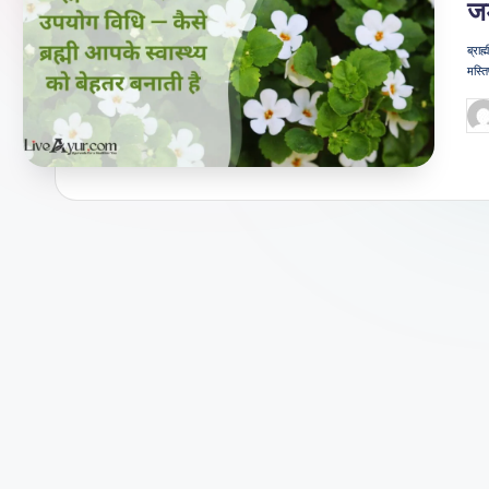
जड
जी
ब्रा
वन
मस्ति
शै
Po
by
ली
का
भरो
सेमं
द
स्रो
त