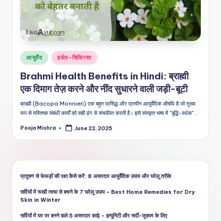
शै
ली
का
भरो
Posted
आयुर्वेद
हर्बल-चिकित्सा
सेमं
in
Brahmi Health Benefits in Hindi: ब्राह्मी
द
एक दिमाग तेज़ करने और नींद सुधारने वाली जड़ी-बूटी
स्रो
ब्राह्मी (Bacopa Monnieri) एक बहुत प्रसिद्ध और प्राचीन आयुर्वेदिक औषधि है जो मुख्य
त
रूप से मस्तिष्क संबंधी कार्यों को सही ढंग से संचालित करती है। इसे संस्कृत भाषा में "बुद्धि-वर्धक"…
Pooja Mishra
June 22, 2025
Posted
by
प्रदूषण से फेफड़ों की रक्षा कैसे करें: 8 असरदार आयुर्वेदिक उपाय और घरेलू तरीके
सर्दियों में रूखी त्वचा से बचने के 7 घरेलू उपाय – Best Home Remedies for Dry
Skin in Winter
सर्दियों में घर पर बनने वाले 5 असरदार काढ़े – इम्युनिटी और सर्दी-जुकाम के लिए