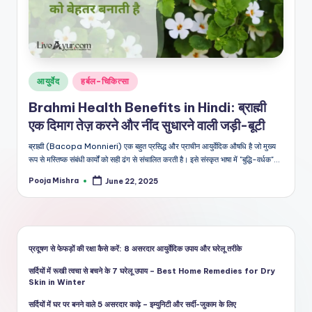
शै
ली
का
भरो
Posted
आयुर्वेद
हर्बल-चिकित्सा
सेमं
in
Brahmi Health Benefits in Hindi: ब्राह्मी
द
एक दिमाग तेज़ करने और नींद सुधारने वाली जड़ी-बूटी
स्रो
ब्राह्मी (Bacopa Monnieri) एक बहुत प्रसिद्ध और प्राचीन आयुर्वेदिक औषधि है जो मुख्य
त
रूप से मस्तिष्क संबंधी कार्यों को सही ढंग से संचालित करती है। इसे संस्कृत भाषा में "बुद्धि-वर्धक"…
Pooja Mishra
June 22, 2025
Posted
by
प्रदूषण से फेफड़ों की रक्षा कैसे करें: 8 असरदार आयुर्वेदिक उपाय और घरेलू तरीके
सर्दियों में रूखी त्वचा से बचने के 7 घरेलू उपाय – Best Home Remedies for Dry
Skin in Winter
सर्दियों में घर पर बनने वाले 5 असरदार काढ़े – इम्युनिटी और सर्दी-जुकाम के लिए