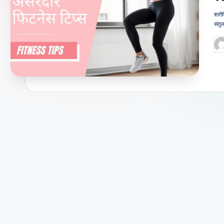
जी
शारीर
संतु
वन
Po
शै
by
ली
का
भरो
सेमं
द
स्रो
त