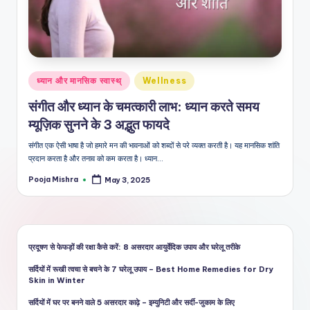
शै
ली
का
भरो
Posted
ध्यान और मानसिक स्वास्थ्
Wellness
सेमं
in
संगीत और ध्यान के चमत्कारी लाभ: ध्यान करते समय
द
म्यूज़िक सुनने के 3 अद्भुत फायदे
स्रो
संगीत एक ऐसी भाषा है जो हमारे मन की भावनाओं को शब्दों से परे व्यक्त करती है। यह मानसिक शांति
त
प्रदान करता है और तनाव को कम करता है। ध्यान…
Pooja Mishra
May 3, 2025
Posted
by
प्रदूषण से फेफड़ों की रक्षा कैसे करें: 8 असरदार आयुर्वेदिक उपाय और घरेलू तरीके
सर्दियों में रूखी त्वचा से बचने के 7 घरेलू उपाय – Best Home Remedies for Dry
Skin in Winter
सर्दियों में घर पर बनने वाले 5 असरदार काढ़े – इम्युनिटी और सर्दी-जुकाम के लिए