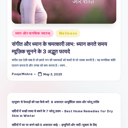
शै
ली
का
भरो
Posted
ध्यान और मानसिक स्वास्थ्
Wellness
सेमं
in
संगीत और ध्यान के चमत्कारी लाभ: ध्यान करते समय
द
म्यूज़िक सुनने के 3 अद्भुत फायदे
स्रो
संगीत एक ऐसी भाषा है जो हमारे मन की भावनाओं को शब्दों से परे व्यक्त करती है। यह मानसिक शांति
त
प्रदान करता है और तनाव को कम करता है। ध्यान…
Pooja Mishra
May 3, 2025
Posted
by
प्रदूषण से फेफड़ों की रक्षा कैसे करें: 8 असरदार आयुर्वेदिक उपाय और घरेलू तरीके
सर्दियों में रूखी त्वचा से बचने के 7 घरेलू उपाय – Best Home Remedies for Dry
Skin in Winter
सर्दियों में घर पर बनने वाले 5 असरदार काढ़े – इम्युनिटी और सर्दी-जुकाम के लिए