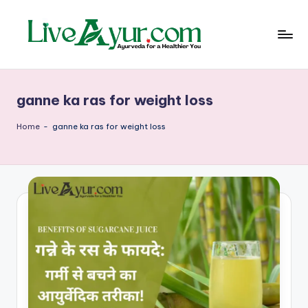
Skip
to
content
Li
हेल्थ,
योग
ve
और
ganne ka ras for weight loss
आयुर्वेद
Ay
के
ur
सरल
Home
-
ganne ka ras for weight loss
उपाय
–
आ
युर्वे
दि
क
जी
वन