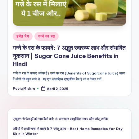
शै
ली
का
भरो
Posted
हर्बल पेय
गन्ने का रस
सेमं
in
गन्ने के रस के फायदे: 7 अद्भुत स्वास्थ्य लाभ और संभावित
द
नुकसान | Sugar Cane Juice Benefits in
स्रो
Hindi
त
गन्ने के रस के फायदे अनेक हैं। गन्ने का रस (Benefits of Sugarcane Juice) भारत
में लोगों को बहुत पसंद है। यह एक लोकप्रिय प्राकृतिक पेय है जो न केवल गर्मी…
Pooja Mishra
April 2, 2025
Posted
by
प्रदूषण से फेफड़ों की रक्षा कैसे करें: 8 असरदार आयुर्वेदिक उपाय और घरेलू तरीके
सर्दियों में रूखी त्वचा से बचने के 7 घरेलू उपाय – Best Home Remedies for Dry
Skin in Winter