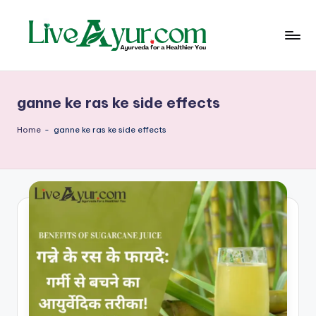
Skip
to
content
Li
हेल्थ,
योग
ve
और
ganne ke ras ke side effects
आयुर्वेद
Ay
के
ur
सरल
Home
-
ganne ke ras ke side effects
उपाय
–
आ
युर्वे
दि
क
जी
वन