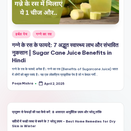
शै
ली
का
भरो
Posted
हर्बल पेय
गन्ने का रस
सेमं
in
गन्ने के रस के फायदे: 7 अद्भुत स्वास्थ्य लाभ और संभावित
द
नुकसान | Sugar Cane Juice Benefits in
स्रो
Hindi
त
गन्ने के रस के फायदे अनेक हैं। गन्ने का रस (Benefits of Sugarcane Juice) भारत
में लोगों को बहुत पसंद है। यह एक लोकप्रिय प्राकृतिक पेय है जो न केवल गर्मी…
Pooja Mishra
April 2, 2025
Posted
by
प्रदूषण से फेफड़ों की रक्षा कैसे करें: 8 असरदार आयुर्वेदिक उपाय और घरेलू तरीके
सर्दियों में रूखी त्वचा से बचने के 7 घरेलू उपाय – Best Home Remedies for Dry
Skin in Winter