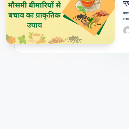
प्
जी
काढ़ा
वन
क्षमत
शै
Po
by
ली
का
भरो
सेमं
द
स्रो
त