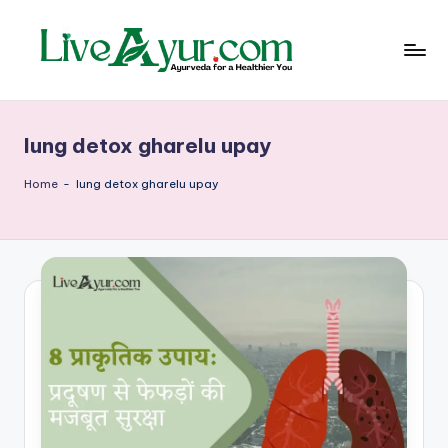
Skip
to
content
Li
हेल्थ,
योग
ve
और
lung detox gharelu upay
आयुर्वेद
Ay
के
ur
सरल
Home
-
lung detox gharelu upay
उपाय
–
आ
युर्वे
दि
क
जी
वन