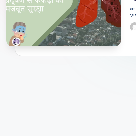
जी
आज के
मुद्द
वन
Po
शै
by
ली
का
भरो
सेमं
द
स्रो
त