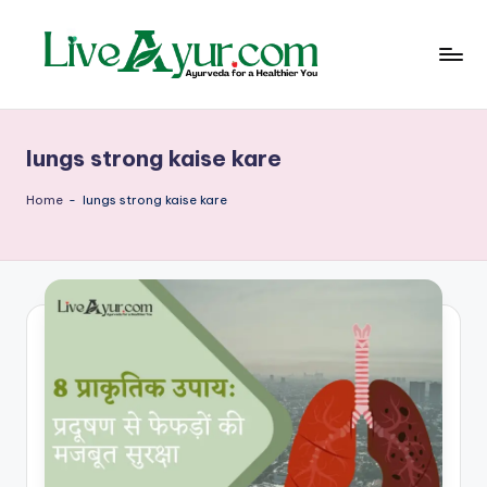
Skip
to
content
Li
हेल्थ,
योग
ve
और
lungs strong kaise kare
आयुर्वेद
Ay
के
ur
सरल
Home
-
lungs strong kaise kare
उपाय
–
आ
युर्वे
दि
क
जी
वन