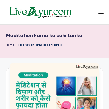
Skip
to
content
Li
हेल्थ,
योग
ve
और
Meditation karne ka sahi tarika
आयुर्वेद
Ay
के
ur
सरल
Home
-
Meditation karne ka sahi tarika
उपाय
–
आ
युर्वे
दि
क
जी
वन