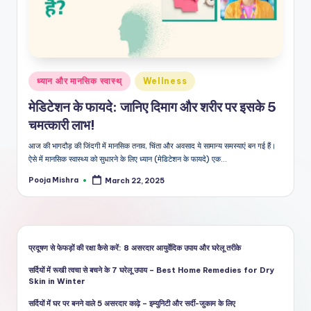
शै
ली
का
भरो
Posted
ध्यान और मानसिक स्वास्थ्
Wellness
सेमं
in
मेडिटेशन के फायदे: जानिए दिमाग और शरीर पर इसके 5
द
चमत्कारी लाभ!
स्रो
आज की भागदौड़ की जिंदगी में मानसिक तनाव, चिंता और अवसाद ये सामान्य समस्याएं बन गई हैं।
त
ऐसे में मानसिक स्वास्थ्य को सुधारने के लिए ध्यान (मेडिटेशन के फायदे) एक…
Pooja Mishra
March 22, 2025
Posted
by
प्रदूषण से फेफड़ों की रक्षा कैसे करें: 8 असरदार आयुर्वेदिक उपाय और घरेलू तरीके
सर्दियों में रूखी त्वचा से बचने के 7 घरेलू उपाय – Best Home Remedies for Dry
Skin in Winter
सर्दियों में घर पर बनने वाले 5 असरदार काढ़े – इम्युनिटी और सर्दी-जुकाम के लिए