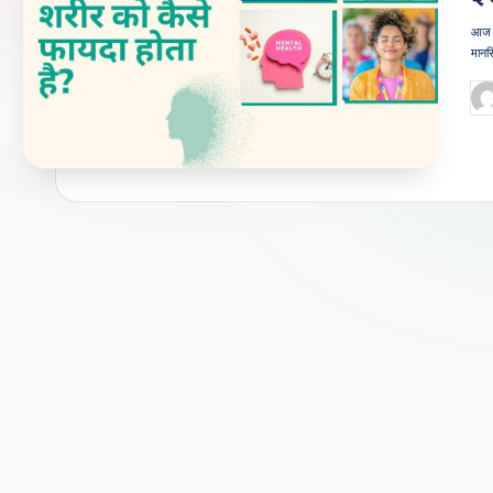
जी
आज क
मानस
वन
Po
शै
by
ली
का
भरो
सेमं
द
स्रो
त