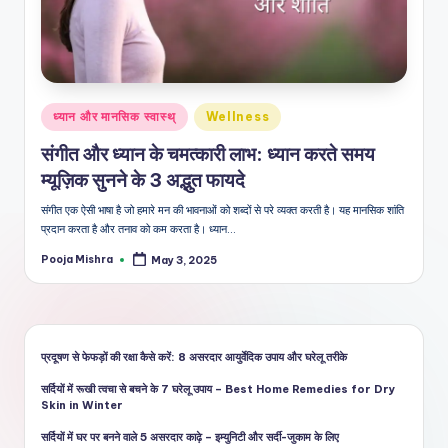
शै
ली
का
भरो
Posted
ध्यान और मानसिक स्वास्थ्
Wellness
सेमं
in
संगीत और ध्यान के चमत्कारी लाभ: ध्यान करते समय
द
म्यूज़िक सुनने के 3 अद्भुत फायदे
स्रो
संगीत एक ऐसी भाषा है जो हमारे मन की भावनाओं को शब्दों से परे व्यक्त करती है। यह मानसिक शांति
त
प्रदान करता है और तनाव को कम करता है। ध्यान…
Pooja Mishra
May 3, 2025
Posted
by
प्रदूषण से फेफड़ों की रक्षा कैसे करें: 8 असरदार आयुर्वेदिक उपाय और घरेलू तरीके
सर्दियों में रूखी त्वचा से बचने के 7 घरेलू उपाय – Best Home Remedies for Dry
Skin in Winter
सर्दियों में घर पर बनने वाले 5 असरदार काढ़े – इम्युनिटी और सर्दी-जुकाम के लिए