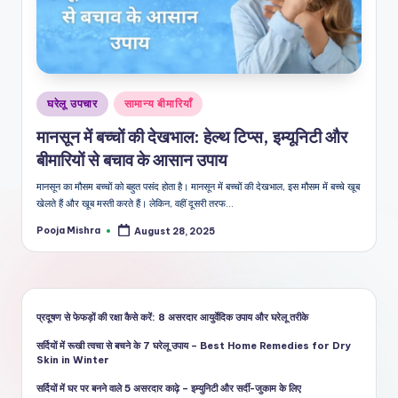
शै
ली
का
भरो
Posted
घरेलू उपचार
सामान्य बीमारियाँ
सेमं
in
मानसून में बच्चों की देखभाल: हेल्थ टिप्स, इम्यूनिटी और
द
बीमारियों से बचाव के आसान उपाय
स्रो
मानसून का मौसम बच्चों को बहुत पसंद होता है। मानसून में बच्चों की देखभाल, इस मौसम में बच्चे खूब
त
खेलते हैं और खूब मस्ती करते हैं। लेकिन, वहीं दूसरी तरफ…
Pooja Mishra
August 28, 2025
Posted
by
प्रदूषण से फेफड़ों की रक्षा कैसे करें: 8 असरदार आयुर्वेदिक उपाय और घरेलू तरीके
सर्दियों में रूखी त्वचा से बचने के 7 घरेलू उपाय – Best Home Remedies for Dry
Skin in Winter
सर्दियों में घर पर बनने वाले 5 असरदार काढ़े – इम्युनिटी और सर्दी-जुकाम के लिए