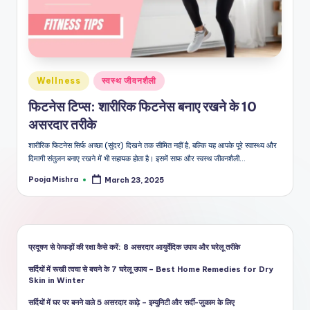
शै
ली
का
भरो
Posted
Wellness
स्वस्थ जीवनशैली
सेमं
in
फिटनेस टिप्स: शारीरिक फिटनेस बनाए रखने के 10
द
असरदार तरीके
स्रो
शारीरिक फिटनेस सिर्फ अच्छा (सुंदर) दिखने तक सीमित नहीं है, बल्कि यह आपके पूरे स्वास्थ्य और
त
दिमागी संतुलन बनाए रखने में भी सहायक होता है। इसमें साफ और स्वस्थ जीवनशैली…
Pooja Mishra
March 23, 2025
Posted
by
प्रदूषण से फेफड़ों की रक्षा कैसे करें: 8 असरदार आयुर्वेदिक उपाय और घरेलू तरीके
सर्दियों में रूखी त्वचा से बचने के 7 घरेलू उपाय – Best Home Remedies for Dry
Skin in Winter
सर्दियों में घर पर बनने वाले 5 असरदार काढ़े – इम्युनिटी और सर्दी-जुकाम के लिए